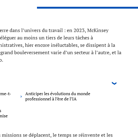
re dans l’univers du travail : en 2023, McKinsey
léguer au moins un tiers de leurs tâches à
nistratives, hier encore inéluctables, se dissipent à la
e grand bouleversement varie d’un secteur à l’autre, et la
o.
orme-t-
Anticiper les évolutions du monde
professionnel à l’ère de l’IA
s
mise
es missions se déplacent, le temps se réinvente et les