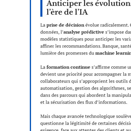
Anticiper les évolutio
l’ère de l’IA
La
prise de décision
évolue radicalement. 
données, l’
analyse prédictive
s’impose dan
modèles statistiques pour anticiper les var
affiner les recommandations. Banque, santé, 
lumière des promesses du
machine learni
La
formation continue
s’affirme comme un
devient une priorité pour accompagner la m
collaborateurs qui s’approprient les outils d
automatisation, gestion des algorithmes, s
dans des parcours qui abordent la manipula
et la sécurisation des flux d’informations.
Mais chaque avancée technologique soulèv
questionne la légitimité de certaines décis
exigence, face aux attentes des clients et a